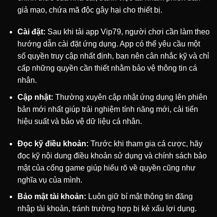
giả mạo, chứa mã độc gây hại cho thiết bị.
Cài đặt:
Sau khi tải app Vip79, người chơi cần làm theo
hướng dẫn cài đặt ứng dụng. App có thể yêu cầu một
số quyền truy cập nhất định, bạn nên cân nhắc kỹ và chỉ
cấp những quyền cần thiết nhằm bảo vệ thông tin cá
nhân.
Cập nhật:
Thường xuyên cập nhật ứng dụng lên phiên
bản mới nhất giúp trải nghiệm tính năng mới, cải tiến
hiệu suất và bảo vệ dữ liệu cá nhân.
Đọc kỹ điều khoản:
Trước khi tham gia cá cược, hãy
đọc kỹ nội dung điều khoản sử dụng và chính sách bảo
mật của cổng game giúp hiểu rõ về quyền cũng như
nghĩa vụ của mình.
Bảo mật tài khoản:
Luôn giữ bí mật thông tin đăng
nhập tài khoản, tránh trường hợp bị kẻ xấu lợi dụng.