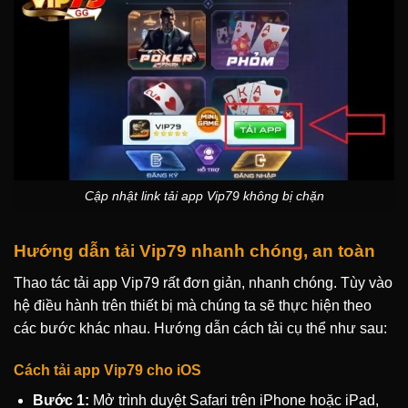
Cập nhật link tải app Vip79 không bị chặn
Hướng dẫn tải Vip79 nhanh chóng, an toàn
Thao tác tải app Vip79 rất đơn giản, nhanh chóng. Tùy vào
hệ điều hành trên thiết bị mà chúng ta sẽ thực hiện theo
các bước khác nhau. Hướng dẫn cách tải cụ thể như sau:
Cách tải app Vip79 cho iOS
Bước 1:
Mở trình duyệt Safari trên iPhone hoặc iPad,