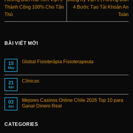
Thành Công 100% Cho Tân
4 Bước Tạo Tài Khoản An
Thủ
Toàn
BÀI VIẾT MỚI
Global Fisioteràpia Fisioterapeuta
15
May
Clínicas
21
Apr
Mejores Casinos Online Chile 2026 Top 10 para
03
Ganar Dinero Real
Apr
CATEGORIES