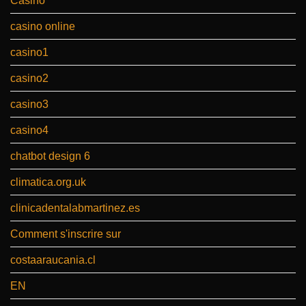
Casino
casino online
casino1
casino2
casino3
casino4
chatbot design 6
climatica.org.uk
clinicadentalabmartinez.es
Comment s'inscrire sur
costaaraucania.cl
EN