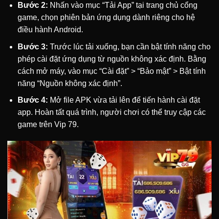
Bước 2:
Nhấn vào mục “Tải App” tại trang chủ cổng
game, chọn phiên bản ứng dụng dành riêng cho hệ
điều hành Android.
Bước 3:
Trước lúc tải xuống, bạn cần bật tính năng cho
phép cài đặt ứng dụng từ nguồn không xác định. Bằng
cách mở máy, vào mục “Cài đặt” > “Bảo mật” > Bật tính
năng “Nguồn không xác định”.
Bước 4:
Mở file APK vừa tải lên để tiến hành cài đặt
app. Hoàn tất quá trình, người chơi có thể truy cập các
game trên Vip 79.