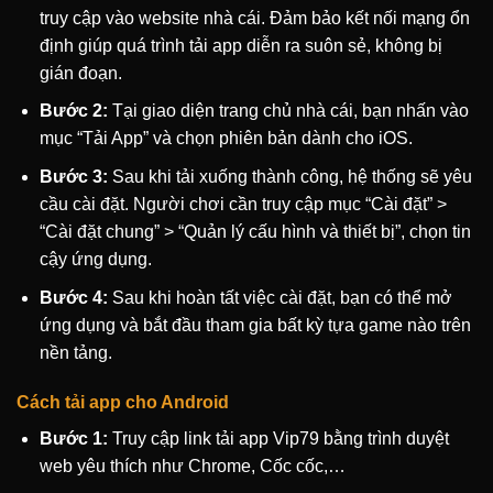
truy cập vào website nhà cái. Đảm bảo kết nối mạng ổn
định giúp quá trình tải app diễn ra suôn sẻ, không bị
gián đoạn.
Bước 2:
Tại giao diện trang chủ nhà cái, bạn nhấn vào
mục “Tải App” và chọn phiên bản dành cho iOS.
Bước 3:
Sau khi tải xuống thành công, hệ thống sẽ yêu
cầu cài đặt. Người chơi cần truy cập mục “Cài đặt” >
“Cài đặt chung” > “Quản lý cấu hình và thiết bị”, chọn tin
cậy ứng dụng.
Bước 4:
Sau khi hoàn tất việc cài đặt, bạn có thể mở
ứng dụng và bắt đầu tham gia bất kỳ tựa game nào trên
nền tảng.
Cách tải app cho Android
Bước 1:
Truy cập link tải app Vip79 bằng trình duyệt
web yêu thích như Chrome, Cốc cốc,…