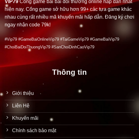
VIP79
Cổng game bài bài đổi thưởng online hấp dẫn nhất
hiện nay. Cổng game sở hữu hơn 99+ các tựa game khác
nhau cùng rất nhiều mã khuyến mãi hấp dẫn. Đăng ký chơi
ngay nhận code 79k!
#Vip79 #GameBaiOnlineVip79 #TaiGameVip79 #GameBaiVip79
#ChoiBaiDoiThuongVip79 #SanChoiDinhCaoVip79
Thông tin
Giới thiệu
Liên Hệ
Khuyến mãi
Chính sách bảo mật