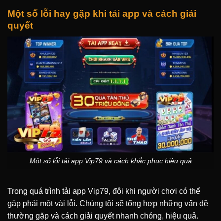
Một số lỗi hay gặp khi tải app và cách giải
quyết
Một số lỗi tải app Vip79 và cách khắc phục hiệu quả
Trong quá trình tải app Vip79, đôi khi người chơi có thể
gặp phải một vài lỗi. Chúng tôi sẽ tổng hợp những vấn đề
thường gặp và cách giải quyết nhanh chóng, hiệu quả.