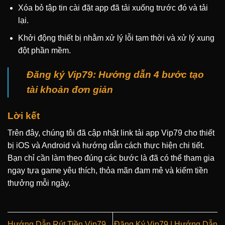
Xóa bỏ tập tin cài đặt app đã tải xuống trước đó và tải
lại.
Khởi động thiết bị nhằm xử lý lỗi tạm thời và xử lý xung
đột phần mềm.
Đăng ký Vip79: Hướng dẫn 4 bước tạo
tài khoản đơn giản
Lời kết
Trên đây, chúng tôi đã cập nhật link tải app Vip79 cho thiết
bị iOS và Android và hướng dẫn cách thực hiện chi tiết.
Bạn chỉ cần làm theo đúng các bước là đã có thể tham gia
ngay tựa game yêu thích, thỏa mãn đam mê và kiếm tiền
thưởng mỗi ngày.
Hướng Dẫn Rút Tiền Vip79
Đăng Ký Vip79 | Hướng Dẫn