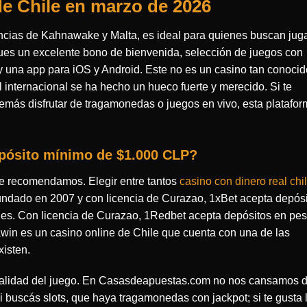
de Chile en marzo de 2026
ncias de Kahnawake y Malta, es ideal para quienes buscan jug
es un excelente bono de bienvenida, selección de juegos con
 una app para iOS y Android. Este no es un casino tan conocid
l internacional se ha hecho un hueco fuerte y merecido. Si te
demás disfrutar de tragamonedas o juegos en vivo, esta platafo
epósito mínimo de $1.000 CLP?
 te recomendamos. Elegir entre tantos
casino con dinero real chi
Fundado en 2007 y con licencia de Curazao, 1xBet acepta depós
es. Con licencia de Curazao, 1Redbet acepta depósitos en pe
win es un casino online de Chile que cuenta con una de las
isten.
rcialidad del juego. En Casasdeapuestas.com no nos cansamos 
Si buscás slots, que haya tragamonedas con jackpot; si te gusta 