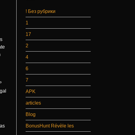
! Без рубрики
1
17
os
2
ate
n
4
6
7
º
gal
APK
articles
Blog
BonusHunt Révèle les
nas