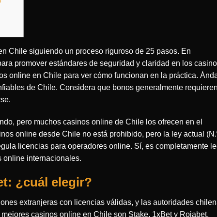
o
en Chile siguiendo un proceso riguroso de 25 pasos. En
ara promover estándares de seguridad y claridad en los casin
s online en Chile para ver cómo funcionan en la práctica. Ánd
onfiables de Chile. Considera que bonos generalmente requiere
se.
do, pero muchos casinos online de Chile los ofrecen en el
nos online desde Chile no está prohibido, pero la ley actual (N.
egula licencias para operadores online. Sí, es completamente le
 online internacionales.
t: ¿cuál elegir?
ones extranjeras con licencias válidas, y las autoridades chile
 mejores casinos online en Chile son Stake, 1xBet y Rojabet,