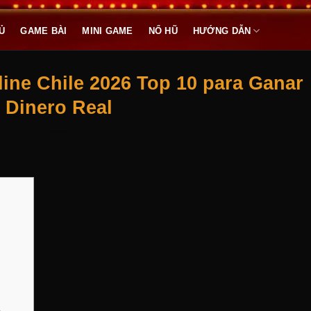
Ủ
GAME BÀI
MINI GAME
NỔ HŨ
HƯỚNG DẪN
ine Chile 2026 Top 10 para Ganar
Dinero Real