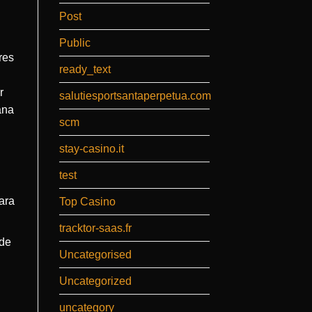
Post
Public
res
ready_text
r
salutiesportsantaperpetua.com
ana
scm
stay-casino.it
test
ara
Top Casino
tracktor-saas.fr
 de
Uncategorised
Uncategorized
uncategory