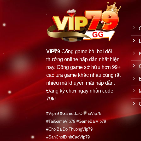
G
VIP79
Cổng game bài bài đổi
thưởng online hấp dẫn nhất hiện
nay. Cổng game sở hữu hơn 99+
các tựa game khác nhau cùng rất
nhiều mã khuyến mãi hấp dẫn.
Đăng ký chơi ngay nhận code
79k!
#Vip79 #GameBaiOnlineVip79
#TaiGameVip79 #GameBaiVip79
#ChoiBaiDoiThuongVip79
#SanChoiDinhCaoVip79