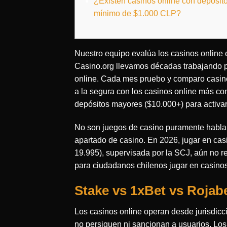
¿Existen casinos online con depósit
mínimo de $1.000 CLP?
Nuestro equipo evalúa los casinos online 
Casino.org llevamos décadas trabajando p
online. Cada mes pruebo y comparo casino
a la segura con los casinos online más c
depósitos mayores ($10.000+) para activar
No son juegos de casino puramente hablan
apartado de casino. En 2026, jugar en casi
19.995), supervisada por la SCJ, aún no r
para ciudadanos chilenos jugar en casinos
Stake vs 1xBet vs Rojabe
Los casinos online operan desde jurisdicci
no persiguen ni sancionan a usuarios. Los