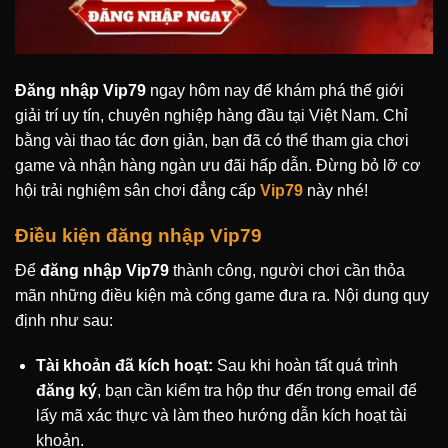
Đăng nhập Vip79
ngay hôm nay để khám phá thế giới
giải trí uy tín, chuyên nghiệp hàng đầu tại Việt Nam. Chỉ
bằng vài thao tác đơn giản, bạn đã có thể tham gia chơi
game và nhận hàng ngàn ưu đãi hấp dẫn. Đừng bỏ lỡ cơ
hội trải nghiệm sân chơi đẳng cấp
Vip79
này nhé!
Điều kiện đăng nhập Vip79
Để
đăng nhập Vip79
thành công, người chơi cần thỏa
mãn những điều kiện mà cổng game đưa ra. Nội dung quy
định như sau:
Tài khoản đã kích hoạt:
Sau khi hoàn tất quá trình
đăng ký
, bạn cần kiểm tra hộp thư đến trong email để
lấy mã xác thực và làm theo hướng dẫn kích hoạt tài
khoản.