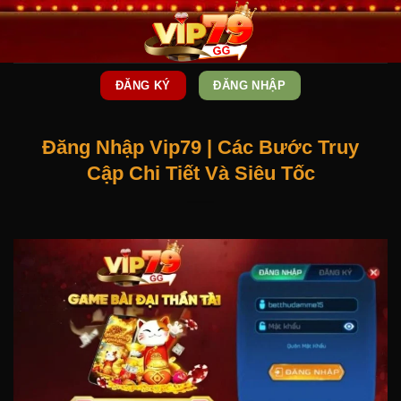
Skip
to
content
ĐĂNG KÝ
ĐĂNG NHẬP
Đăng Nhập Vip79 | Các Bước Truy
Cập Chi Tiết Và Siêu Tốc