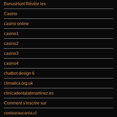
BonusHunt Révèle les
Casino
casino online
casino1
casino2
casino3
casino4
chatbot design 6
climatica.org.uk
clinicadentalabmartinez.es
Comment s'inscrire sur
costaaraucania.cl