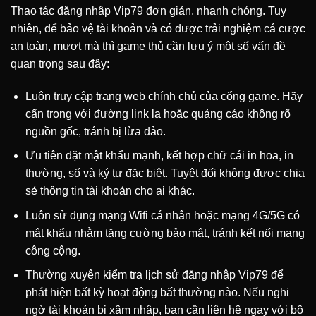
Thao tác đăng nhập Vip79 đơn giản, nhanh chóng. Tuy
nhiên, để bảo vệ tài khoản và có được trải nghiệm cá cược
an toàn, mượt mà thì game thủ cần lưu ý một số vấn đề
quan trọng sau đây:
Luôn truy cập trang web chính chủ của cổng game. Hãy
cẩn trọng với đường link lạ hoặc quảng cáo không rõ
nguồn gốc, tránh bị lừa đảo.
Ưu tiên đặt mật khẩu mạnh, kết hợp chữ cái in hoa, in
thường, số và ký tự đặc biệt. Tuyệt đối không được chia
sẻ thông tin tài khoản cho ai khác.
Luôn sử dụng mạng Wifi cá nhân hoặc mạng 4G/5G có
mật khẩu nhằm tăng cường bảo mật, tránh kết nối mạng
công cộng.
Thường xuyên kiểm tra lịch sử đăng nhập Vip79 để
phát hiện bất kỳ hoạt động bất thường nào. Nếu nghi
ngờ tài khoản bị xâm nhập, bạn cần liên hệ ngay với bộ