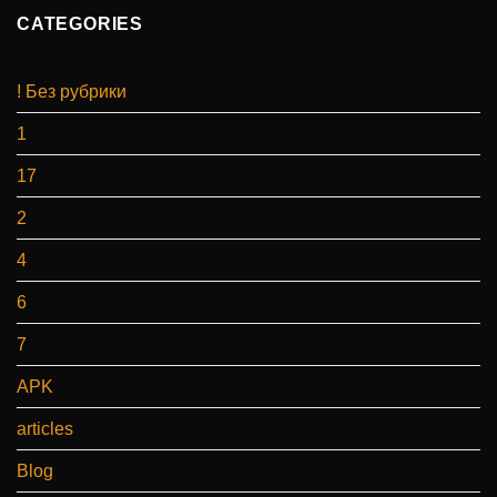
CATEGORIES
! Без рубрики
1
17
2
4
6
7
APK
articles
Blog