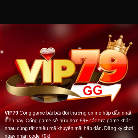
VIP79
Cổng game bài bài đổi thưởng online hấp dẫn nhất
hiện nay. Cổng game sở hữu hơn 99+ các tựa game khác
nhau cùng rất nhiều mã khuyến mãi hấp dẫn. Đăng ký chơi
ngay nhận code 79k!