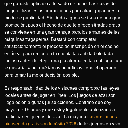
que ganaste aplicado a tu saldo de bono. Las casas de
juego utilizan estas promociones para atraer jugadores a
modo de publicidad. Sin duda alguna se trata de una gran
promoción, pues el hecho de que te ofrecen tiradas gratis
se convierte en una gran ventaja para los amantes de las
máquinas tragaperras. Bastará con completar
satisfactoriamente el proceso de inscripción en el casino
en línea para recibir en tu cuenta la cantidad ofertada.
Incluso antes de elegir una plataforma en la cual jugar, uno
le gustaría saber qué tantos beneficios tiene el operador
para tomar la mejor decisión posible.
Es responsabilidad de los visitantes comprobar las leyes
locales antes de jugar en línea. Los juegos de azar son
ilegales en algunas jurisdicciones. Confirmo que soy
mayor de 18 años y que estoy legalmente autorizado a
participar en juegos de azar. La mayoría
casinos bonos
bienvenida gratis sin depósito 2026
de los juegos en vivo