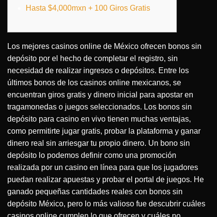
Hasta $4,000mxn + 100 Giros Gratis
Los mejores casinos online de México ofrecen bonos sin
depósito por el hecho de completar el registro, sin
necesidad de realizar ingresos o depósitos. Entre los
últimos bonos de los casinos online mexicanos, se
encuentran giros gratis y dinero inicial para apostar en
tragamonedas o juegos seleccionados. Los bonos sin
depósito para casino en vivo tienen muchas ventajas,
como permitirte jugar gratis, probar la plataforma y ganar
dinero real sin arriesgar tu propio dinero. Un bono sin
depósito lo podemos definir como una promoción
realizada por un casino en línea para que los jugadores
puedan realizar apuestas y probar el portal de juegos. He
ganado pequeñas cantidades reales con bonos sin
depósito México, pero lo más valioso fue descubrir cuáles
casinos online cumplen lo que ofrecen y cuáles no.