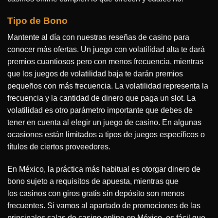
Tipo de Bono
Mantente al día con nuestras reseñas de casino para
conocer más ofertas. Un juego con volatilidad alta te dará
premios cuantiosos pero con menos frecuencia, mientras
que los juegos de volatilidad baja te darán premios
pequeños con más frecuencia. La volatilidad representa la
frecuencia y la cantidad de dinero que paga un slot. La
volatilidad es otro parámetro importante que debes de
tener en cuenta al elegir un juego de casino. En algunas
ocasiones están limitados a tipos de juegos específicos o
títulos de ciertos proveedores.
En México, la práctica más habitual es otorgar dinero de
bono sujeto a requisitos de apuesta, mientras que
los casinos con giros gratis sin depósito son menos
frecuentes. Si vamos al apartado de promociones de las
principales salas de casino online en México, es fácil que