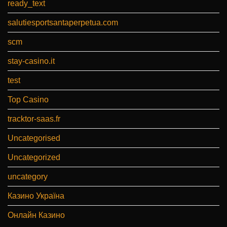
ready_text
salutiesportsantaperpetua.com
scm
stay-casino.it
test
Top Casino
tracktor-saas.fr
Uncategorised
Uncategorized
uncategory
Казино Україна
Онлайн Казино