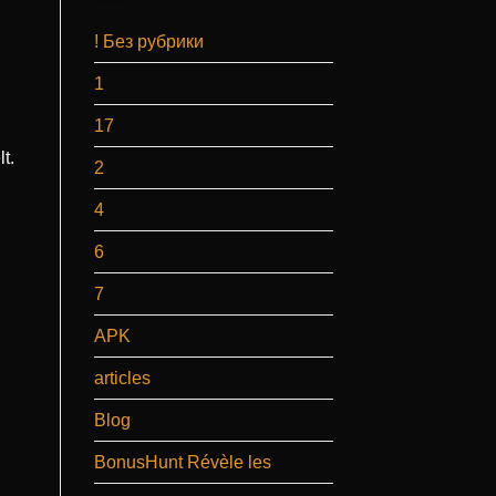
! Без рубрики
1
17
t.
2
4
6
7
APK
articles
Blog
BonusHunt Révèle les