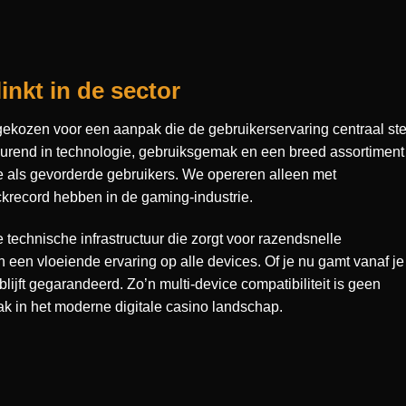
inkt in de sector
ozen voor een aanpak die de gebruikerservaring centraal stel
durend in technologie, gebruiksgemak en een breed assortiment
e als gevorderde gebruikers. We opereren alleen met
ckrecord hebben in de gaming-industrie.
 technische infrastructuur die zorgt voor razendsnelle
 een vloeiende ervaring op alle devices. Of je nu gamt vanaf je
blijft gegarandeerd. Zo’n multi-device compatibiliteit is geen
k in het moderne digitale casino landschap.