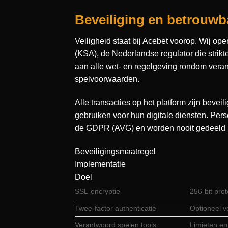
Beveiliging en betrouwb
Veiligheid staat bij Acebet voorop. Wij op
(KSA), de Nederlandse regulator die strikt
aan alle wet- en regelgeving rondom ver
spelvoorwaarden.
Alle transacties op het platform zijn bevei
gebruiken voor hun digitale diensten. Per
de GDPR (AVG) en worden nooit gedeeld m
Beveiligingsmaatregel
Implementatie
Doel
SSL-encryptie
256-bit prot
Twee-factor authenticatie
Optioneel v
Verantwoord spelen tools
Limieten en 