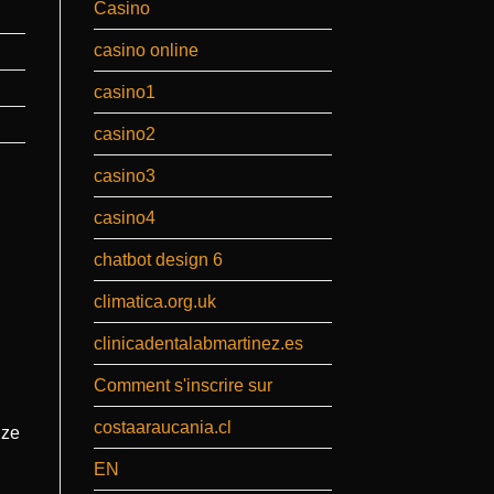
Casino
casino online
casino1
casino2
casino3
casino4
chatbot design 6
climatica.org.uk
clinicadentalabmartinez.es
Comment s'inscrire sur
costaaraucania.cl
nze
EN