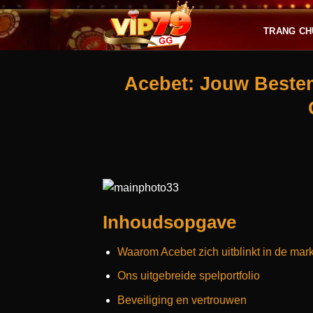
Skip
to
TRANG CH
content
Acebet: Jouw Beste
Inhoudsopgave
Waarom Acebet zich uitblinkt in de mark
Ons uitgebreide spelportfolio
Beveiliging en vertrouwen