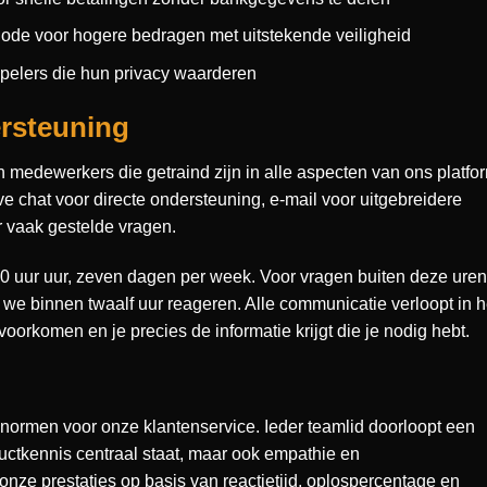
ode voor hogere bedragen met uitstekende veiligheid
pelers die hun privacy waarderen
rsteuning
 medewerkers die getraind zijn in alle aspecten van ons platfo
ve chat voor directe ondersteuning, e-mail voor uitgebreidere
r vaak gestelde vragen.
:00 uur uur, zeven dagen per week. Voor vragen buiten deze uren
 we binnen twaalf uur reageren. Alle communicatie verloopt in h
orkomen en je precies de informatie krijgt die je nodig hebt.
normen voor onze klantenservice. Ieder teamlid doorloopt een
ductkennis centraal staat, maar ook empathie en
e prestaties op basis van reactietijd, oplospercentage en