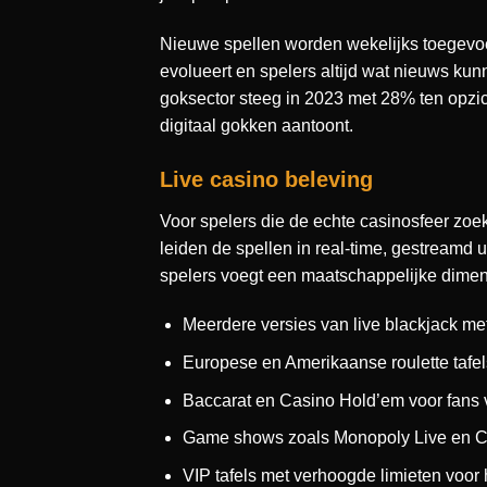
Nieuwe spellen worden wekelijks toegevoeg
evolueert en spelers altijd wat nieuws ku
goksector steeg in 2023 met 28% ten opzic
digitaal gokken aantoont.
Live casino beleving
Voor spelers die de echte casinosfeer zoek
leiden de spellen in real-time, gestreamd
spelers voegt een maatschappelijke dimensie
Meerdere versies van live blackjack met
Europese en Amerikaanse roulette tafe
Baccarat en Casino Hold’em voor fans 
Game shows zoals Monopoly Live en Cr
VIP tafels met verhoogde limieten voor h