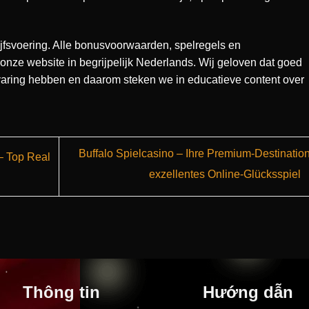
jfsvoering. Alle bonusvoorwaarden, spelregels en
p onze website in begrijpelijk Nederlands. Wij geloven dat goed
varing hebben en daarom steken we in educatieve content over
Buffalo Spielcasino – Ihre Premium-Destination
– Top Real
exzellentes Online-Glücksspiel
Thông tin
Hướng dẫn