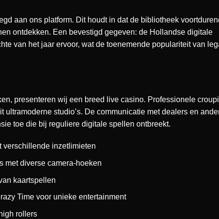
d aan ons platform. Dit houdt in dat de bibliotheek voortduren
nnen ontdekken. Een bevestigd gegeven: de Hollandse digitale
hte van het jaar ervoor, wat de toenemende populariteit van leg
en, presenteren wij een breed live casino. Professionele croup
 uit ultramoderne studio’s. De communicatie met dealers en ande
 toe die bij reguliere digitale spellen ontbreekt.
 verschillende inzetlimieten
ls met diverse camera-hoeken
van kaartspellen
azy Time voor unieke entertainment
igh rollers