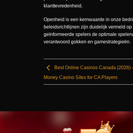
klanttevredenheid.
Openheid is een kernwaarde in onze bedri
beleidsrichtlijnen zijn duidelijk vermeld o
geïnformeerde spelers de optimale speler
verantwoord gokken en gamestrategieën.
Best Online Casinos Canada (2026) 
Money Casino Sites for CA Players